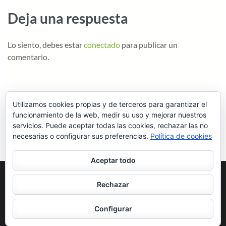
Deja una respuesta
Lo siento, debes estar
conectado
para publicar un
comentario.
Utilizamos cookies propias y de terceros para garantizar el
funcionamiento de la web, medir su uso y mejorar nuestros
servicios. Puede aceptar todas las cookies, rechazar las no
necesarias o configurar sus preferencias.
Política de cookies
Aceptar todo
Rechazar
Copyright ©2026
.
School Zone | Desarrollado por
Rara Theme
.
Configurar
Funciona con
WordPress
.