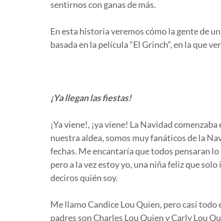
sentirnos con ganas de más.
En esta historia veremos cómo la gente de un
basada en la película “El Grinch”, en la que 
¡Ya llegan las fiestas!
¡Ya viene!, ¡ya viene! La Navidad comenzaba 
nuestra aldea, somos muy fanáticos de la Nav
fechas. Me encantaría que todos pensaran lo
pero a la vez estoy yo, una niña feliz que so
deciros quién soy.
Me llamo Candice Lou Quien, pero casi todo 
padres son Charles Lou Quien y Carly Lou Qu