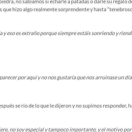
dra, no sabíamos si echarle a patadas o darle su regalo d
 es que hizo algo realmente sorprendente y hasta “tenebroso
da y eso es extraño porque siempre estáis sonriendo y riend
arecer por aquí y no nos gustaría que nos arruinase un día 
ués se rio de lo que le dijeron y no supimos responder, ha
ere, no soy especial y tampoco importante, y el motivo por 