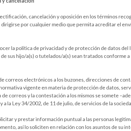
n y cancelación
rectificación, cancelación y oposición en los términos rec
irigirse por cualquier medio que permita acreditar el envío
cer la política de privacidad y de protección de datos del
de sus hijo/a(s) o tutelados/a(s) sean tratados conforme a l
o de correos electrónicos a los buzones, direcciones de con
a normativa vigente en materia de protección de datos, serv
 de correos y la contestación a los mismos se somete –ade
 la Ley 34/2002, de 11 de julio, de servicios de la socied
licitar y prestar información puntual a las personas legit
nto, así lo soliciten en relación con los asuntos de su int