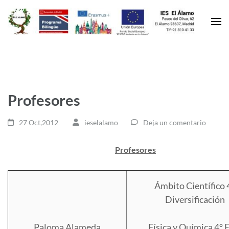
Profesores
27 Oct,2012
ieselalamo
Deja un comentario
Profesores
Ámbito Científico 
Diversificación
Paloma Alameda
Física y Química 4º