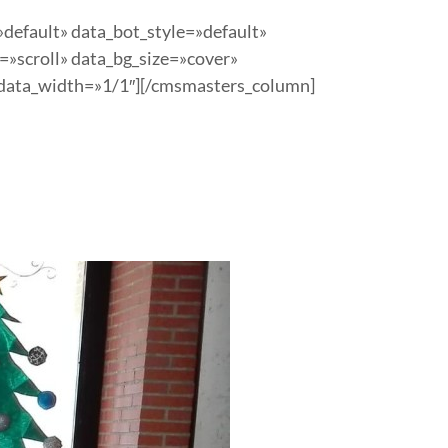
default» data_bot_style=»default»
=»scroll» data_bg_size=»cover»
 data_width=»1/1″][/cmsmasters_column]