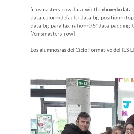
[cmsmasters_row data_width=»boxed» data_pa
data_color=»default» data_bg_position=»top
data_bg_parallax_ratio=»0.5″ data_paddin
[/cmsmasters_row]
Los alumnos/as del Ciclo Formativo del IES E