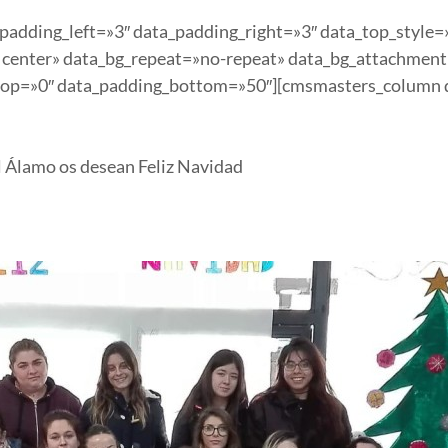
dding_left=»3″ data_padding_right=»3″ data_top_style=»
 center» data_bg_repeat=»no-repeat» data_bg_attachment
g_top=»0″ data_padding_bottom=»50″][cmsmasters_column
l Álamo os desean Feliz Navidad