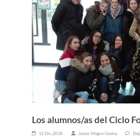
Los alumnos/as del Ciclo F
12 Dic,2018
Javier Magro Godoy
Dej