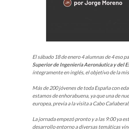
El sábado 18 de enero 4 alumnas de 4 eso par
Superior de Ingeniería Aeronáutica y del E
íntegramente en inglés, el objetivo de la m
Más de 200 jóvenes de toda España con edad
estamos de enhorabuena, ya que una de nuest
europea, previa a la visita a Cabo Cañaberal
La jornada empezó pronto y a las 9:00 ya es
desarrollo entorno a diversas temáticas vinc