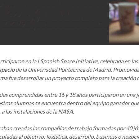
ticiparon en la I Spanish Space Initiative, celebrada en las
spacio
de la Univerisdad Politécnica de Madrid. Promovida
isma fue desarrollar un proyecto completo para la creación
es comprendidas entre 16 y 18 años participaron en una j
ras alumnas se encuentra dentro del equipo ganador que ten
, a las instalaciones de la NASA.
taban creadas las compañías de trabajo formadas por 40 jóv
uladas al objetivo: logística, desarrollo, business o negoc