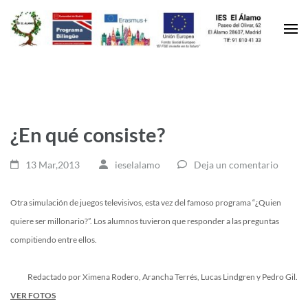
¿En qué consiste?
13 Mar,2013
ieselalamo
Deja un comentario
Otra simulación de juegos televisivos, esta vez del famoso programa “¿Quien
quiere ser millonario?”. Los alumnos tuvieron que responder a las preguntas
compitiendo entre ellos.
Redactado por Ximena Rodero, Arancha Terrés, Lucas Lindgren y Pedro Gil.
VER FOTOS