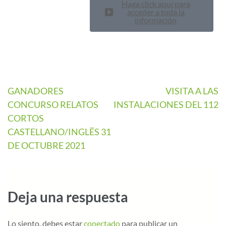
Haga click aquí para
acceder a toda la
información
GANADORES
VISITA A LAS
CONCURSO RELATOS
INSTALACIONES DEL 112
CORTOS
CASTELLANO/INGLËS 31
DE OCTUBRE 2021
Deja una respuesta
Lo siento, debes estar
conectado
para publicar un