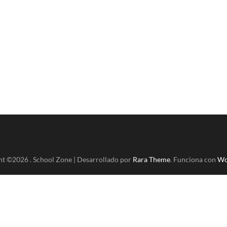
ht ©2026
.
School Zone | Desarrollado por
Rara Theme
. Funciona con
Wo