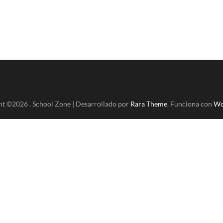
ht ©2026
.
School Zone | Desarrollado por
Rara Theme
. Funciona con
Wo