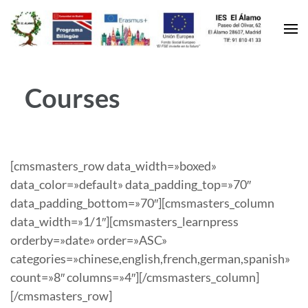
Courses
[cmsmasters_row data_width=»boxed»
data_color=»default» data_padding_top=»70″
data_padding_bottom=»70″][cmsmasters_column
data_width=»1/1″][cmsmasters_learnpress
orderby=»date» order=»ASC»
categories=»chinese,english,french,german,spanish»
count=»8″ columns=»4″][/cmsmasters_column]
[/cmsmasters_row]