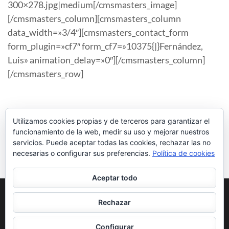
300×278.jpg|medium[/cmsmasters_image]
[/cmsmasters_column][cmsmasters_column
data_width=»3/4″][cmsmasters_contact_form
form_plugin=»cf7″ form_cf7=»10375{|}Fernández,
Luis» animation_delay=»0″][/cmsmasters_column]
[/cmsmasters_row]
Utilizamos cookies propias y de terceros para garantizar el
funcionamiento de la web, medir su uso y mejorar nuestros
servicios. Puede aceptar todas las cookies, rechazar las no
necesarias o configurar sus preferencias.
Política de cookies
Aceptar todo
Rechazar
Copyright ©2026
.
School Zone | Desarrollado por
Rara Theme
.
Configurar