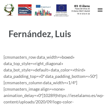
Fernández, Luis
[cmsmasters_row data_width=»boxed»
data_top_style=»right_diagonal»
data_bot_style=»default» data_color=»third»
data_padding_top=»0″ data_padding_bottom=»50″]
[cmsmasters_column data_width=»1/4″]
[cmsmasters_image align=»none»
animation_delay=»0″]10289|https://ieselalamo.es/wp-
content/uploads/2020/09/logo-color-