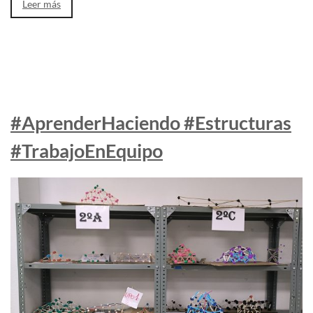
Leer más
#AprenderHaciendo #Estructuras
#TrabajoEnEquipo